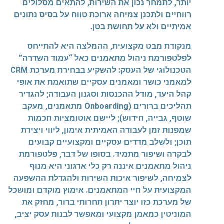
יותר, לתמחר נכון את השירות, להתאים מסלולים
רווחיים ולתכנן צמיחה ארוכת טווח על בסיס נתונים
אמיתיים ולא על תחושת בטן.
מנקודת מבט מקצועית, ההמלצה היא להתייחס
לפלטפורמת ניהול מתאמנים כאל “עמוד השדרה”
הטכנולוגי של העסק: להשקיע בבחירת מערכת CRM
למאמני כושר ומאמנים עסקיים שתואמת את אופי
קהל היעד, מודל ההכנסות וסגנון העבודה; להגדיר
תהליכים ברורים (Onboarding מתאמנים, מעקב
שוטף, גבייה, חידוש); ליישם אוטומציות חכמות
שמפנות זמן לעבודה האמיתית אימון, ליווי ויצירת
תוכן; ולשלב מדדים עסקיים ומקצועיים קבועים
לבקרה ושיפור מתמיד. בסופו של דבר, פלטפורמת
ניהול מתאמנים איננה רק כלי ארגוני היא מנוף
לצמיחה, לשיפור איכות השירות ולהגדלת ההשפעה
המקצועית על חיי המתאמנים. אימוץ מוקדם ומושכל
של מערכת כזו יוצר יתרון תחרותי ברור, מחזק את
המוניטין כמאמן מקצועי ומאפשר לבנות עסק יציב,