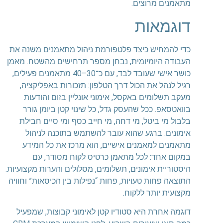
מתאמנים מרוצים.
דוגמאות
כדי להמחיש כיצד פלטפורמת ניהול מתאמנים משנה את
העבודה היומיומית, נבחן מספר תרחישים מהשטח. מאמן
כושר אישי שעובד לבד, עם כ־30–40 מתאמנים פעילים,
רגיל לנהל את הכול דרך הטלפון: תזכורות באפליקציה,
מעקב תשלומים באקסל, אימוני אונליין בזום והודעות
בוואטסאפ. ככל שהעסק גדל, כל שינוי קטן ביומן גורר
בלבול מי ביטל, מי דחה, מי חייב כסף ומי סיים חבילת
אימונים. ברגע שהוא עובר להשתמש בתוכנה לניהול
מתאמנים למאמנים אישיים, הוא מרכז את כל המידע
במקום אחד: לכל מתאמן כרטיס לקוח מסודר, עם
היסטוריית אימונים, תשלומים, מסלולים והערות מקצועיות.
התוצאה פחות טעויות, פחות “נפילות בין הכיסאות” וחוויה
מקצועית יותר ללקוח.
דוגמה אחרת היא סטודיו קטן לאימוני קבוצות, שמפעיל