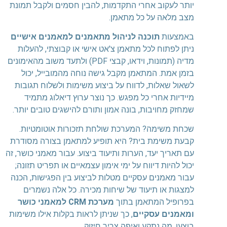
יותר לעקוב אחרי התקדמות, להבין חסמים ולקבל תמונת
מצב מלאה על כל מתאמן.
באמצעות
תוכנה לניהול מתאמנים למאמנים אישיים
ניתן לפתוח לכל מתאמן צ'אט אישי או קבוצתי, להעלות
מדיה (תמונות, וידאו, קבצי PDF) ולתעד משוב מהאימונים
בזמן אמת. המתאמן מקבל גישה נוחה מהמובייל, יכול
לשאול שאלות, לדווח על ביצוע משימות ולשלוח תגובות
מיידיות אחרי כל מפגש. כך נוצר ערוץ דיאלוג מתמיד
שמחזק מחויבות, בונה אמון ותורם להישגים טובים יותר.
שכחת משימה? המערכת שולחת תזכורות אוטומטיות.
קבעת משימת בית? היא תופיע למתאמן בצורה מסודרת
עם תאריך יעד, הערות ותיעוד ביצוע. עבור מאמני כושר, זה
יכול להיות דיווח על ימי אימון עצמאיים או תפריט תזונה;
עבור מאמנים עסקיים מטלות לביצוע בין הפגישות, הכנה
למצגות או תיעוד של שיחות מכירה. כל אלה נשמרים
בפרופיל המתאמן בתוך
מערכת CRM למאמני כושר
ומאמנים עסקיים
, כך שניתן לראות בקלות אילו משימות
בוצעו, מה נתקע ואיפה צריך חיזוק.