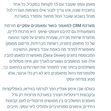
מאמן עסקי שעובד עם 15 לקוחות במקביל, כל אחד
בתוכנית שונה, אינו צריך לזכור אילו משימות הוגדרו לכל
מנהל בשבוע שעבר הכול מתועד ומסודר במערכת.
מערכת CRM למאמני כושר ומאמנים עסקיים
תורמת
משמעותית גם להיבט העסקי-שיווקי. היא מרכזת לידים,
מתעדת שיחות מכירה, שומרת נתונים על מקור ההגעה
של כל מתאמן (הפניה, רשתות חברתיות, פרסום ממומן)
ומאפשרת למדוד מה באמת עובד בשיווק. החשיבה
המבוססת נתונים (Data Driven) מאפשרת למאמן להבין
אילו סוגי מתאמנים נשארים לאורך זמן, איזה מסלולים
משתלמים ביותר ואיך לתמחר את השירותים בהתאם. כך,
פלטפורמת ניהול מתאמנים היא לא רק כלי ארגוני, אלא
מנוע צמיחה עסקי.
בעולם שבו אימון אונליין הפך לנורמה בווידאו, באפליקציות
ובקבוצות דיגיטליות הצורך במערכת מרוכזת רק גדל.
מאמנים המשלבים בין מפגשים פרונטליים לזום, קבוצות
ויחידים, אימונים ספורטיביים ותהליכי ליווי עסקי, חייבים