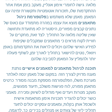
מלאה: גישה לחומרי אימון אונליין, מעקב בזמן אמת אחר
ההתקדמות שלו, תזכורות אוטומטיות ותקשורת זמינה עם
המאמן. מאמן שלא משתמש ב
פלטפורמת ניהול
מתאמנים
מוצא את עצמו במהרה מתמודד עם כאוס של
נתונים קבצים מפוזרים, היסטוריה לא מתועדת ותחושה
שאין שליטה מלאה על התהליך. לצד זאת, מחקרים על
חוויית לקוח מראים כי מתאמנים שמקבלים שקיפות
למידע האישי שלהם ויכולים לראות את התקדמותם באופן
ויזואלי, נוטים להישאר בתהליך לאורך זמן, לשתף פעולה
יותר ולהמליץ על המאמן לסביבה שלהם.
תוכנה לניהול מתאמנים למאמנים אישיים
נותנת
מענה מדויק לצורך הזה. במקום שכל מאמן ינסה לאלתר
מערכת משלו, הפלטפורמה מספקת מבנה מסודר: כרטיס
מתאמן מפורט, לוח פגישות משולב, תיעוד מפגשים,
מעקב מטרות ויעדים ואף מודולים לשיווק ומכירה. מאמני
כושר יכולים להגדיר תוכניות אימון מותאמות אישית
ולשכפל אותן בקלות, ומאמנים עסקיים יכולים לתעד
תהליכי ליווי של צוותים או מנהלים בכירים. כך, לדוגמה,