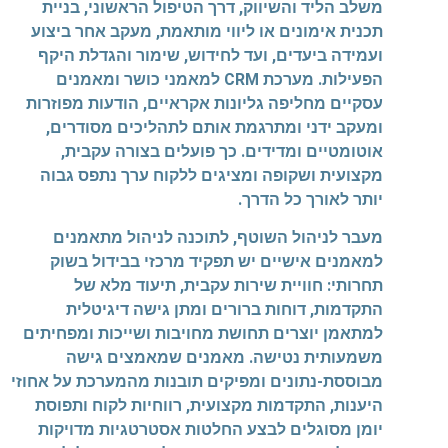
משלב הליד והשיווק, דרך הטיפול הראשוני, בניית
תכנית אימונים או ליווי מותאמת, מעקב אחר ביצוע
ועמידה ביעדים, ועד לחידוש, שימור והגדלת היקף
הפעילות. מערכת CRM למאמני כושר ומאמנים
עסקיים מחליפה גליונות אקראיים, הודעות מפוזרות
ומעקב ידני ומתרגמת אותם לתהליכים מסודרים,
אוטומטיים ומדידים. כך פועלים בצורה עקבית,
מקצועית ושקופה ומציגים ללקוח ערך נתפס גבוה
יותר לאורך כל הדרך.
מעבר לניהול השוטף, לתוכנה לניהול מתאמנים
למאמנים אישיים יש תפקיד מרכזי בבידול בשוק
תחרותי: חוויית שירות עקבית, תיעוד מלא של
התקדמות, דוחות ברורים ומתן גישה דיגיטלית
למתאמן יוצרים תחושת מחויבות ושייכות ומפחיתים
משמעותית נטישה. מאמנים שמאמצים גישה
מבוססת-נתונים ומפיקים תובנות מהמערכת על אחוזי
היענות, התקדמות מקצועית, רווחיות לקוח ותפוסת
יומן מסוגלים לבצע החלטות אסטרטגיות מדויקות