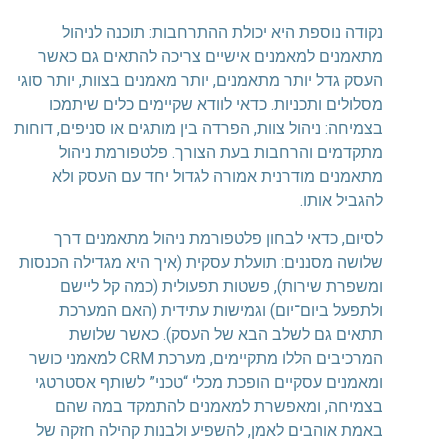
נקודה נוספת היא יכולת ההתרחבות: תוכנה לניהול
מתאמנים למאמנים אישיים צריכה להתאים גם כאשר
העסק גדל יותר מתאמנים, יותר מאמנים בצוות, יותר סוגי
מסלולים ותכניות. כדאי לוודא שקיימים כלים שיתמכו
בצמיחה: ניהול צוות, הפרדה בין מותגים או סניפים, דוחות
מתקדמים והרחבות בעת הצורך. פלטפורמת ניהול
מתאמנים מודרנית אמורה לגדול יחד עם העסק ולא
להגביל אותו.
לסיום, כדאי לבחון פלטפורמת ניהול מתאמנים דרך
שלושה מסננים: תועלת עסקית (איך היא מגדילה הכנסות
ומשפרת שירות), פשטות תפעולית (כמה קל ליישם
ולתפעל ביום־יום) וגמישות עתידית (האם המערכת
תתאים גם לשלב הבא של העסק). כאשר שלושת
המרכיבים הללו מתקיימים, מערכת CRM למאמני כושר
ומאמנים עסקיים הופכת מכלי “טכני” לשותף אסטרטגי
בצמיחה, ומאפשרת למאמנים להתמקד במה שהם
באמת אוהבים לאמן, להשפיע ולבנות קהילה חזקה של