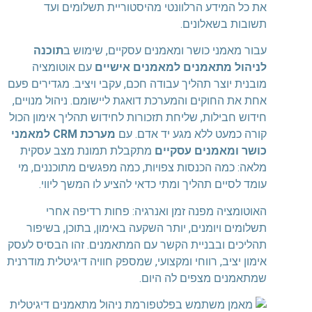
את כל המידע הרלוונטי מהיסטוריית תשלומים ועד
תשובות בשאלונים.
עבור מאמני כושר ומאמנים עסקיים, שימוש ב
תוכנה
לניהול מתאמנים למאמנים אישיים
עם אוטומציה
מובנית יוצר תהליך עבודה חכם, עקבי ויציב. מגדירים פעם
אחת את החוקים והמערכת דואגת ליישומם. ניהול מנויים,
חידוש חבילות, שליחת תזכורות לחידוש תהליך אימון הכול
קורה כמעט ללא מגע יד אדם. עם
מערכת CRM למאמני
כושר ומאמנים עסקיים
מתקבלת תמונת מצב עסקית
מלאה: כמה הכנסות צפויות, כמה מפגשים מתוכננים, מי
עומד לסיים תהליך ומתי כדאי להציע לו המשך ליווי.
האוטומציה מפנה זמן ואנרגיה: פחות רדיפה אחרי
תשלומים ויומנים, יותר השקעה באימון, בתוכן, בשיפור
תהליכים ובבניית הקשר עם המתאמנים. זהו הבסיס לעסק
אימון יציב, רווחי ומקצועי, שמספק חוויה דיגיטלית מודרנית
שמתאמנים מצפים לה היום.