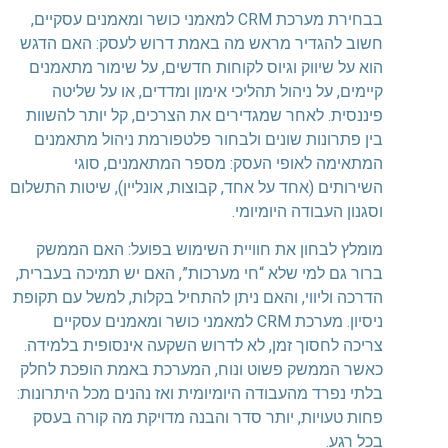
בבחירת מערכת CRM למאמני כושר ומאמנים עסקיים,
חשוב להגדיר מראש מה באמת דרוש לעסק: האם הדגש
הוא על שיווק וגיוס לקוחות חדשים, על שימור מתאמנים
קיימים, על ניהול תהליכי אימון ומדדים, או על שליטה
פיננסית. לאחר שמגדירים את הצרכים, קל יותר להשוות
בין פתרונות שונים ולבחור פלטפורמת ניהול מתאמנים
המתאימה לאופי העסק: מספר המתאמנים, סוגי
השירותים (אחד על אחד, קבוצות, אונליין), שיטות התשלום
וסגנון העבודה היומיומי.
מומלץ לבחון את חוויית השימוש בפועל: האם הממשק
ברור גם למי שלא “חי מערכות”, האם יש תמיכה בעברית,
הדרכה וליווי, והאם ניתן להתחיל בקלות, למשל עם תקופת
ניסיון. מערכת CRM למאמני כושר ומאמנים עסקיים
צריכה לחסוך זמן, לא לדרוש השקעה אינסופית בלמידה.
כאשר הממשק פשוט ונוח, המערכת באמת הופכת לחלק
בלתי נפרד מהעבודה היומיומית ואז נהנים מכל היתרונות:
פחות טעויות, יותר סדר והבנה מדויקת מה קורה בעסק
בכל רגע.