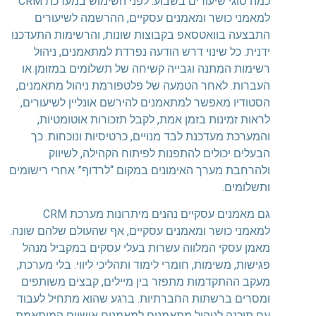
כמה סוגי שיעורים בשבוע. לפני השימוש במערכת CRM
למאמני כושר ומאמנים עסקיים, ההרשמה לשיעורים
התבצעה בוואטסאפ בקבוצות שונות, והרשימות התעדכנו
ידנית. כל שינוי דרש הודעה נפרדת למתאמנים, ניהול
רשימות המתנה וגבייה קשיחה של תשלומים במזומן או
העברות. לאחר הטמעה של פלטפורמת ניהול מתאמנים,
הסטודיו מאפשר למתאמנים להירשם אונליין לשיעורים,
לראות זמינות בזמן אמת, לקבל תזכורות אוטומטיות,
והמערכת מעדכנת לבד מנויים, כרטיסיות ונוכחות. כך
הבעלים יכולים להתפנות לפיתוח הקהילה, לשיווק
ולהרחבת מערך האימונים במקום “לרדוף” אחרי רישומים
ותשלומים.
גם מאמנים עסקיים נהנים מיתרונות מערכת CRM
למאמני כושר ומאמנים עסקיים, אף שהעולם שלהם שונה.
מאמן עסקי המלווה עשרות בעלי עסקים במקביל מנהל
פגישות, משימות, חומרי לימוד ותהליכי ליווי. בלי מערכת,
מעקב ההתקדמות מתפזר בין מיילים, קבצים משותפים
ומסרים ברשתות החברתיות. ברגע שהוא מתחיל לעבוד
עם תוכנה לניהול מתאמנים למאמנים אישיים המותאמת