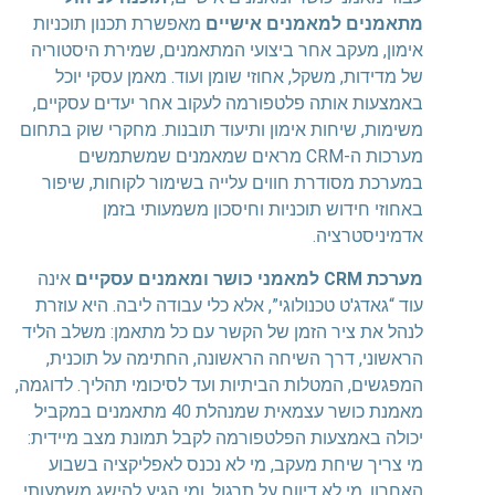
מתאמנים למאמנים אישיים
מאפשרת תכנון תוכניות
אימון, מעקב אחר ביצועי המתאמנים, שמירת היסטוריה
של מדידות, משקל, אחוזי שומן ועוד. מאמן עסקי יוכל
באמצעות אותה פלטפורמה לעקוב אחר יעדים עסקיים,
משימות, שיחות אימון ותיעוד תובנות. מחקרי שוק בתחום
מערכות ה-CRM מראים שמאמנים שמשתמשים
במערכת מסודרת חווים עלייה בשימור לקוחות, שיפור
באחוזי חידוש תוכניות וחיסכון משמעותי בזמן
אדמיניסטרציה.
מערכת CRM למאמני כושר ומאמנים עסקיים
אינה
עוד “גאדג'ט טכנולוגי”, אלא כלי עבודה ליבה. היא עוזרת
לנהל את ציר הזמן של הקשר עם כל מתאמן: משלב הליד
הראשוני, דרך השיחה הראשונה, החתימה על תוכנית,
המפגשים, המטלות הביתיות ועד לסיכומי תהליך. לדוגמה,
מאמנת כושר עצמאית שמנהלת 40 מתאמנים במקביל
יכולה באמצעות הפלטפורמה לקבל תמונת מצב מיידית:
מי צריך שיחת מעקב, מי לא נכנס לאפליקציה בשבוע
האחרון, מי לא דיווח על תרגול, ומי הגיע להישג משמעותי