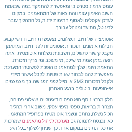
עומס אדמיניסטרטיבי ומאפשרת להתמקד במה שבאמת
חשוב האימון עצמו והתוצאות של המתאמנים. במקום
לעדכן אקסלים ולאסוף חתימות ידנית, כל התהליך עובר
לדיגיטל, מתועד ומנוהל עבורך.
אוטומציה של חיוב ותשלומים מאפשרת חיוב חודשי קבוע,
חבילות אימונים ותזכורות אוטומטיות לפני חיוב. המתאמן
מקבל קישור לתשלום, חשבונית נשלחת אוטומטית, ואתה
רואה בזמן אמת מי שילם, מי מעוכב ומי צריך תזכורת.
התאמת היומן שלך למתאמנים הופכת לפשוטה: המערכת
מאפשרת להם לבחור שעות פנויות, לקבל אישור מיידי
ולקבל תזכורות SMS או מייל לפני הפגישה. כך מצמצמים
אי-הופעות וביטולים ברגע האחרון.
חלק מרכזי נוסף הוא טפסים דיגיטליים: שאלוני פתיחה,
הצהרות בריאות, טפסי מיפוי עסקי, משוב אחרי תהליך
הכול נשלח, נחתם ונשמר אוטומטית בפרופיל המתאמן.
כאן נכנסת לתמונה גם
מערכת לניהול מתאמנים
שמרכזת
את כל הנתונים במקום אחד, כך שניתן לשלוף בכל רגע