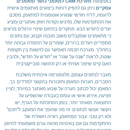
באמצעות
מערכת CRM למאמני כושר ומאמנים
עסקיים
ניתן גם להפיק דוחות ביצועים מותאמים אישית
לדוגמה, דו"ח חודשי שמגיע אוטומטית למתאמן, מסכם
את ההתקדמות שלו, מדגיש נקודות חוזק ואתגרים ומציע
יעדים לחודש הבא. מחקרים בתחום שינויי הרגלים מראים
כי מתאמנים שמקבלים משוב מובנה וקבוע, עם נתונים
מספריים ויעדים ברורים, שומרים על התמדה גבוהה יותר
בתהליך. מערכת חכמה תאפשר גם להשוות בין תקופות
שונות, לראות “שנה על שנה” או “חודש על חודש”, ולהבין
האם קיים שיפור אמיתי או רק תחושה סובייקטיבית.
מעבר לנתונים עצמם, פלטפורמה איכותית משלבת
הסברים, הערות המאמן ותזכורות בהקשר למדדים. כך,
המאמן יכול לכתוב הערה על שבוע מאתגר במיוחד, לציין
פציעה, אירוע אישי או עומס בעבודה שהשפיעו על
התוצאות. מאוחר יותר, בזמן הסתכלות על הגרף, יש
הקשר אנושי לנתונים. זה מה שהופך את המעקב ל"חכם"
ולא רק טכני. עבור המתאמן, ראייה ויזואלית של
ההתקדמות גם אם באיטיות מהווה גורם משמעותי לחיזוק