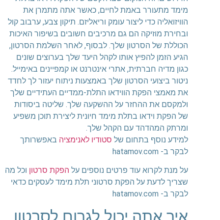
מימד מתעורר באמת לחיים, כאשר אתה מתמרן את
הוויזואליה כדי ליצור עומק וריאליזם. תיקון צבע, ערבוב קול
ובחירת מוזיקה הם גם מרכיבים חשובים בשיפור האיכות
הכוללת של הסרטון שלך. לבסוף, לאחר השלמת הסרטון,
הגיע הזמן להפיץ אותו לקהל היעד שלך בערוצים שונים
כגון מדיה חברתית, אתרי אינטרנט או קמפיינים באימייל.
ניטור ביצועי הסרטון שלך באמצעות ניתוח יעזור לך לחדד
את מאמצי הפקת הווידאו התלת-ממדיים העתידיים שלך
ולמקסם את ההחזר על ההשקעה שלך. שליטה ביסודות
של הפקת וידאו בתלת מימד חיונית ליצירת תוכן משפיע
ומרתק המהדהד עם הקהל שלך.
למידע נוסף בתחום של
סטודיו לאנימציה
באפשרותך
לבקר ב- hatamov.com
על מנת לקרוא עוד פרטים נוספים על
הפקת סרטון
וכל מה
שצריך לדעת על הפקת סרטוני תלת מימד לעסקים כדאי
לבקר ב- hatamov.com
איך אתה יכול לגרום לסרטון