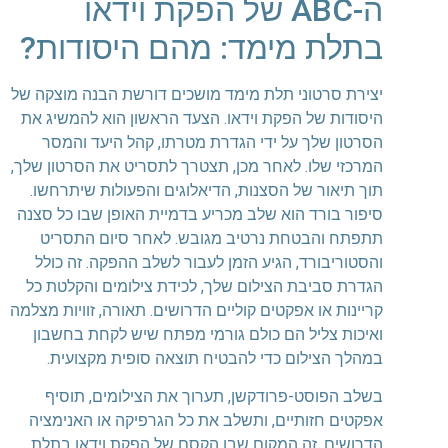
ה-ABC של הפקת וידאו
בתלת מימד: מהם היסודות?
יצירת סרטוני תלת מימד מושכים דורשת הבנה מוצקה של
היסודות של הפקת וידאו. הצעד הראשון הוא להמשיג את
הסרטון שלך על ידי הגדרת מטרתו, קהל היעד והמסר
המרכזי שלו. לאחר מכן, תצטרך לתסריט את הסרטון שלך,
תוך תיאור של הסצנות, הדיאלוגים והפעולות שיתרחשו.
סיפור בורד הוא שלב מכריע בדמיית האופן שבו כל סצנה
תתפתח והבטחת נרטיב מגובש. לאחר סיום התסריט
והסטוריבורד, הגיע הזמן לעבור לשלב ההפקה. זה כולל
הגדרת סביבת הצילום שלך, לכידת צילומים והקלטת כל
קריינות או אפקטים קוליים הדרושים. תאורה, זוויות מצלמה
ואיכות צליל הם כולם גורמי מפתח שיש לקחת בחשבון
במהלך הצילום כדי להבטיח תוצאה סופית מקצועית.
בשלב הפוסט-פרודקשן, תערוך את הצילומים, תוסיף
אפקטים חזותיים, ותשלב את כל הגרפיקה או האנימציה
הדרושים. זה המקום שבו הקסם של הפקת וידאו בתלת