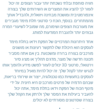
חוויה סוחפת ובלתי נשכחת יותר עבור הצופים. זה יכול
לעזור לך להציג את המוצרים או השירותים שלך בצורה
אינפורמטיבית ומושכת מבחינה ויזואלית, ולהבדיל אותך
מהמתחרים. בנוסף, הוכח כי סרטוני תלת מימד מגבירים
את מעורבות הצופים ושימורם, מה שמוביל לשיעורי המרה
גבוהים יותר ולהגברת המודעות למותג.
אחד היתרונות המרכזיים של הפקת וידאו בתלת מימד
לעסקים הוא היכולת שלו לתקשר רעיונות או מושגים
מורכבים בצורה ברורה ומשכנעת. בין אם אתה מסביר
תכונה חדשה של מוצר, מדגים תהליך או מציג סיור
וירטואלי, סרטוני 3D יכולים לעזור לפשט מידע ולהפוך אותו
לנגיש יותר לקהל שלך. זה יכול להיות מועיל במיוחד
לעסקים בתעשיות כמו טכנולוגיה, ייצור או שירותי בריאות,
שבהם הדמיה של פרטים מורכבים היא חיונית. על ידי
מינוף הכוח של הפקת וידאו בתלת מימד, אתה יכול
להעביר ביעילות את המסר שלך ולרתק את הקהל שלך
בצורה שסרטונים מסורתיים לא יכולים.