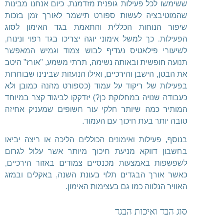
ששימשו לכל פעילות גופנית מזדמנת, כיום אנחנו מבינות
שהמוטיבציה לעשות ספורט תישמר לאורך זמן בזכות
שיפור הנוחות הכללית והתאמת בגד האימון לסוג
הפעילות. כך למשל אימוני יוגה יצריכו בגד רפוי ונינוח,
לשיעורי פילאטיס נעדיף לבוש צמוד וגמיש המאפשר
תנועה חופשית ובאותה נשימה, תרתי משמע, "אורז" היטב
את הבטן, הישבן והירכיים, ואילו הנועזות שבינינו שבוחרות
בפעילות של ריקוד על עמוד (כספורט מהנה כמובן ולא
כעבודה שנויה במחלוקת כן?) יזדקקו לביגוד קצר במיוחד
המותיר כמה שיותר חלקי עור חשופים שמעניק אחיזה
טובה יותר בעת חיכוך עם העמוד.
בנוסף, פעילות ואימונים הכוללים הליכה או ריצה יביאו
בחשבון דווקא מניעת חיכוך מיותר אשר עלול לגרום
לשפשפות באמצעות מכנסיים צמודים באזור הירכיים,
כאשר אורך הבגדים תלוי בעונת השנה, באקלים ובמזג
האוויר הנלווה כמו גם בעצימות האימון.
סוג הבד ואיכות הבגד