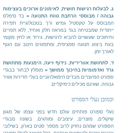
ג. לבעלות רגישות חושית, לאימונים ארוכים בעצימות
גבוהה / מבוססי הרחבת טווח התנועה =
בד סימלס
המבוסס על טקסטיל גמיש ורך בטכנולוגיית תפירה
ייחודית שמבטיחה בגד במראה חלק ואחיד, ללא תפרים
וחיתוכים שעשויים להביא לרגישות, גירוד או לחץ מקומי
בעת ביצוע תנועה ספציפית, ומתמזגים היטב עם הגוף
לאורך זמן.
ד. לתחושת אווריריות, נידוף זיעה, הימנעות מתחושת
גרד ואדמומיות בחיכוך ממושך =
מומלץ לבחור בבגדי
ספורט המיוצרים מבדים היפואלרגניים בעלי חדירות אוויר
גבוהה, שאינם מכילים כימיקליים.
וכמובן נעלי הספורט
נעלי ספורט פותחים עולם חדש בפני עצמו של מגוון
שיקולים, מוצרים, עיצובים ומותגים. בשונה מבגדי
הספורט שמהם נחזיק לרוב מספר סטים בארון, בשילובי