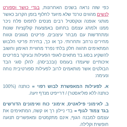
כפי שזה נראה בשנים האחרונות,
בגדי כושר וספורט
לנשים
מהווים טרנד שלא מיועד לחלוף בזמן הקרוב כאשר
מותגי אופנה וטקסטיל רבים מנסים לתפוס פלח ניכר
ממנו ולמתג עצמם בתחום באמצעות קולקציות שונות
ומתחדשות עם מבחר עיצובים, פריטים מגוונים וטווח
מחירים נרחב ותחרותי. כך או כך, בחירת פריטי הלבוש
המתאימים תהווה חלק בלתי נפרד מחוויית האימון וחשוב
להשקיע בסוג בד מתאים לאופי הפעילות ובעיקר בפריטים
איכותיים שיעמדו בעומס (ובכביסה). להלן סוגי הבד
הבולטים אשר מותאמים לרוב לפעילות ספורטיבית נוחה
ונעימה:
א. לפעילות המאפשרת לבוש רפוי =
כותנה (100%
כותנה ללא פוליאסטר) / דרייפיט מנדף זיעה.
ב. לאימוני פילאטיס, אימוני כוח ואימונים הדורשים
בגד צמוד לגוף =
בדי ניילון רך או קשה, המתאימים את
עצמם למבנה הגוף, אינם מתקמטים ומאפשרים תנועה
חופשית וקלילה.