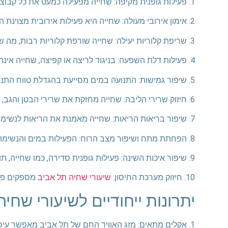
1. פעילות גופנית מקיפה: שחייה מפעילה כמעט את כל קבוצות השרירים בגוף, מה שמסייע בבניית כוח ושיפור הסיבולת הכללית.
2. אימון אירובי מעולה: שחייה היא פעילות אירובית מצוינת המחזקת את הלב ומשפרת את מערכת הנשימה.
3. שריפת קלוריות יעילה: שחייה שורפת קלוריות רבות, מה שמסייע בשמירה על משקל בריא ובהפחתת שומן גוף.
4. פעילות דלת השפעה: בניגוד לריצה או קפיצה, שחייה אינה מפעילה לחץ על המפרקים, מה שהופך אותה לאידיאלית לאנשים עם בעיות מפרקים או עצמות.
5. שיפור גמישות: התנועה במים מסייעת בהגדלת טווח התנועה ושיפור הגמישות הכללית של הגוף.
6. חיזוק שרירי הליבה: שחייה מחזקת את שרירי הבטן והגב, מה שמשפר את היציבה ומפחית כאבי גב.
7. שיפור בריאות הריאות: שחייה מאמנת את הריאות לנשימה יעילה יותר, מה שמועיל גם מחוץ לבריכה.
8. הפחתת מתח ושיפור מצב הרוח: הפעילות במים והנשימה הקצבית משחררות אנדורפינים ומסייעות בהפחתת מתח וחרדה.
9. שיפור איכות השינה: פעילות גופנית סדירה, כמו שחייה, תורמת לשינה טובה יותר.
10. חיזוק מערכת החיסון:
שיעורי שחיה תל אביב
מספקים פעי
יתרונות ייחודיים לשיעורי שחי
1. אקלים מתאים: מזג האוויר החם של תל אביב מאפשר עיסוק בשחייה לאורך רוב השנה.